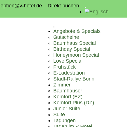
eption@v-hotel.de
Direkt buchen
Angebote & Specials
Gutscheine
Baumhaus Special
Birthday Special
Honeymoon Special
Love Special
Frühstück
E-Ladestation
Stadt-Rallye Bonn
Zimmer
Baumhäuser
Komfort (EZ)
Komfort Plus (DZ)
Junior Suite
Suite
Tagungen
Tagen im V-Hotel