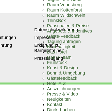
Raum Venusberg
Raum Kottenforst
Raum Wildschwein
ThinkBox
Pauschalen & Preise
Datenschutz­erklärung
Angebote & Incentives
Gäste-Feedback
ltungen
Impressum
Tagung anfragen
ehrung
Erklärung zur
Nachhaltigkeit
Barrierefreiheit
Das Hotel
Das V-Team
Pressezugang
Frühstück
Kunst & Design
Bonn & Umgebung
Gästefeedback
Hotel A-Z
Auszeichnungen
Presse & Video
Neuigkeiten
Kontakt
Direkt buchen