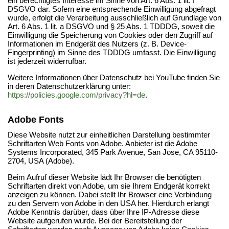
ein berechtigtes Interesse im Sinne von Art. 6 Abs. 1 lit. f
DSGVO dar. Sofern eine entsprechende Einwilligung abgefragt
wurde, erfolgt die Verarbeitung ausschließlich auf Grundlage von
Art. 6 Abs. 1 lit. a DSGVO und § 25 Abs. 1 TDDDG, soweit die
Einwilligung die Speicherung von Cookies oder den Zugriff auf
Informationen im Endgerät des Nutzers (z. B. Device-
Fingerprinting) im Sinne des TDDDG umfasst. Die Einwilligung
ist jederzeit widerrufbar.
Weitere Informationen über Datenschutz bei YouTube finden Sie
in deren Datenschutzerklärung unter:
https://policies.google.com/privacy?hl=de
.
Adobe Fonts
Diese Website nutzt zur einheitlichen Darstellung bestimmter
Schriftarten Web Fonts von Adobe. Anbieter ist die Adobe
Systems Incorporated, 345 Park Avenue, San Jose, CA 95110-
2704, USA (Adobe).
Beim Aufruf dieser Website lädt Ihr Browser die benötigten
Schriftarten direkt von Adobe, um sie Ihrem Endgerät korrekt
anzeigen zu können. Dabei stellt Ihr Browser eine Verbindung
zu den Servern von Adobe in den USA her. Hierdurch erlangt
Adobe Kenntnis darüber, dass über Ihre IP-Adresse diese
Website aufgerufen wurde. Bei der Bereitstellung der