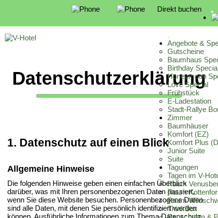
Direkt buchen
Angebote & Spe
Gutscheine
Baumhaus Spec
Birthday Specia
Datenschutz­erklärung
Honeymoon Spe
Love Special
Frühstück
E-Ladestation
Stadt-Rallye B
Zimmer
Baumhäuser
Komfort (EZ)
1. Datenschutz auf einen Blick
Komfort Plus (
Junior Suite
Suite
Tagungen
Allgemeine Hinweise
Tagen im V-Hot
Die folgenden Hinweise geben einen einfachen Überblick
Raum Venusbe
darüber, was mit Ihren personenbezogenen Daten passiert,
Raum Kottenfor
wenn Sie diese Website besuchen. Personenbezogene Daten
Raum Wildschw
sind alle Daten, mit denen Sie persönlich identifiziert werden
ThinkBox
können. Ausführliche Informationen zum Thema Datenschutz
Pauschalen & P