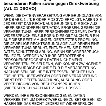
besonderen Fällen sowie gegen Direktwerbung
(Art. 21 DSGVO)
WENN DIE DATENVERARBEITUNG AUF GRUNDLAGE VON
ART. 6 ABS. 1 LIT. E ODER F DSGVO ERFOLGT, HABEN SIE
JEDERZEIT DAS RECHT, AUS GRÜNDEN, DIE SICH AUS
IHRER BESONDEREN SITUATION ERGEBEN, GEGEN DIE
VERARBEITUNG IHRER PERSONENBEZOGENEN DATEN
WIDERSPRUCH EINZULEGEN; DIES GILT AUCH FÜR EIN
AUF DIESE BESTIMMUNGEN GESTÜTZTES PROFILING.
DIE JEWEILIGE RECHTSGRUNDLAGE, AUF DENEN EINE
VERARBEITUNG BERUHT, ENTNEHMEN SIE DIESER
DATENSCHUTZERKLÄRUNG. WENN SIE WIDERSPRUCH
EINLEGEN, WERDEN WIR IHRE BETROFFENEN
PERSONENBEZOGENEN DATEN NICHT MEHR
VERARBEITEN, ES SEI DENN, WIR KÖNNEN ZWINGENDE
SCHUTZWÜRDIGE GRÜNDE FÜR DIE VERARBEITUNG
NACHWEISEN, DIE IHRE INTERESSEN, RECHTE UND
FREIHEITEN ÜBERWIEGEN ODER DIE VERARBEITUNG
DIENT DER GELTENDMACHUNG, AUSÜBUNG ODER
VERTEIDIGUNG VON RECHTSANSPRÜCHEN
(WIDERSPRUCH NACH ART. 21 ABS. 1 DSGVO).
WERDEN IHRE PERSONENBEZOGENEN DATEN
VERARBEITET, UM DIREKTWERBUNG ZU BETREIBEN, SO
HABEN SIE DAS RECHT, JEDERZEIT WIDERSPRUCH