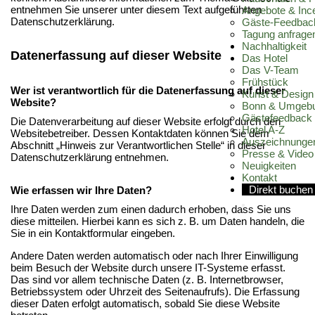
entnehmen Sie unserer unter diesem Text aufgeführten
Angebote & Inc
Datenschutzerklärung.
Gäste-Feedbac
Tagung anfrage
Nachhaltigkeit
Datenerfassung auf dieser Website
Das Hotel
Das V-Team
Frühstück
Wer ist verantwortlich für die Datenerfassung auf dieser
Kunst & Design
Website?
Bonn & Umgeb
Gästefeedback
Die Datenverarbeitung auf dieser Website erfolgt durch den
Hotel A-Z
Websitebetreiber. Dessen Kontaktdaten können Sie dem
Auszeichnunge
Abschnitt „Hinweis zur Verantwortlichen Stelle“ in dieser
Presse & Video
Datenschutzerklärung entnehmen.
Neuigkeiten
Kontakt
Direkt buchen
Wie erfassen wir Ihre Daten?
Ihre Daten werden zum einen dadurch erhoben, dass Sie uns
diese mitteilen. Hierbei kann es sich z. B. um Daten handeln, die
Sie in ein Kontaktformular eingeben.
Andere Daten werden automatisch oder nach Ihrer Einwilligung
beim Besuch der Website durch unsere IT-Systeme erfasst.
Das sind vor allem technische Daten (z. B. Internetbrowser,
Betriebssystem oder Uhrzeit des Seitenaufrufs). Die Erfassung
dieser Daten erfolgt automatisch, sobald Sie diese Website