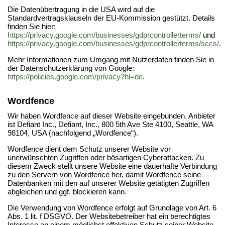
Die Datenübertragung in die USA wird auf die
Standardvertragsklauseln der EU-Kommission gestützt. Details
finden Sie hier:
https://privacy.google.com/businesses/gdprcontrollerterms/
und
https://privacy.google.com/businesses/gdprcontrollerterms/sccs/
.
Mehr Informationen zum Umgang mit Nutzerdaten finden Sie in
der Datenschutzerklärung von Google:
https://policies.google.com/privacy?hl=de
.
Wordfence
Wir haben Wordfence auf dieser Website eingebunden. Anbieter
ist Defiant Inc., Defiant, Inc., 800 5th Ave Ste 4100, Seattle, WA
98104, USA (nachfolgend „Wordfence“).
Wordfence dient dem Schutz unserer Website vor
unerwünschten Zugriffen oder bösartigen Cyberattacken. Zu
diesem Zweck stellt unsere Website eine dauerhafte Verbindung
zu den Servern von Wordfence her, damit Wordfence seine
Datenbanken mit den auf unserer Website getätigten Zugriffen
abgleichen und ggf. blockieren kann.
Die Verwendung von Wordfence erfolgt auf Grundlage von Art. 6
Abs. 1 lit. f DSGVO. Der Websitebetreiber hat ein berechtigtes
Interesse an einem möglichst effektiven Schutz seiner Website