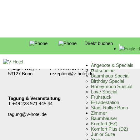
Direkt buchen
Kontakt
Rezeption
V-Hotel GmbH
T
+49 228 971 445 0
Angebote & Specials
Haager Weg 44
F +49 228 971 445 99
Gutscheine
53127 Bonn
rezeption@v-hotel.de
Baumhaus Special
Birthday Special
Honeymoon Special
Love Special
Frühstück
Tagung & Veranstaltung
E-Ladestation
T
+49 228 971 445 44
Stadt-Rallye Bonn
Zimmer
tagung@v-hotel.de
Baumhäuser
Komfort (EZ)
Komfort Plus (DZ)
Junior Suite
Suite