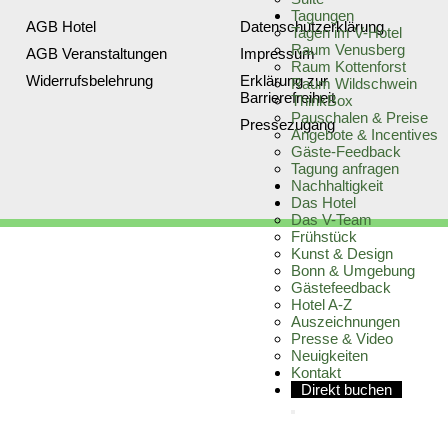
Tagungen
AGB Hotel
Datenschutz­erklärung
Tagen im V-Hotel
Raum Venusberg
AGB Veranstaltungen
Impressum
Raum Kottenforst
Widerrufsbelehrung
Erklärung zur
Raum Wildschwein
Barrierefreiheit
ThinkBox
Pauschalen & Preise
Pressezugang
Angebote & Incentives
Gäste-Feedback
Tagung anfragen
Nachhaltigkeit
Das Hotel
Das V-Team
Frühstück
Kunst & Design
Bonn & Umgebung
Gästefeedback
Hotel A-Z
Auszeichnungen
Presse & Video
Neuigkeiten
Kontakt
Direkt buchen