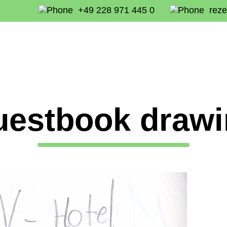
+49 228 971 445 0
reze
estbook draw