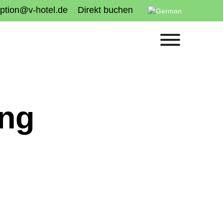
ption@v-hotel.de
Direkt buchen
ing